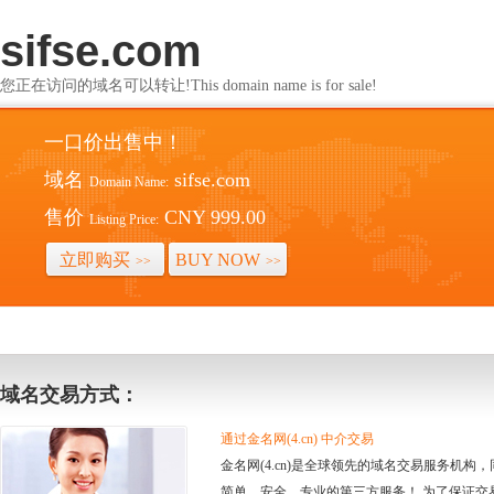
sifse.com
您正在访问的域名可以转让!This domain name is for sale!
一口价出售中！
域名
sifse.com
Domain Name:
售价
CNY 999.00
Listing Price:
立即购买
BUY NOW
>>
>>
域名交易方式：
通过金名网(4.cn) 中介交易
金名网(4.cn)是全球领先的域名交易服务机
简单、安全、专业的第三方服务！ 为了保证交