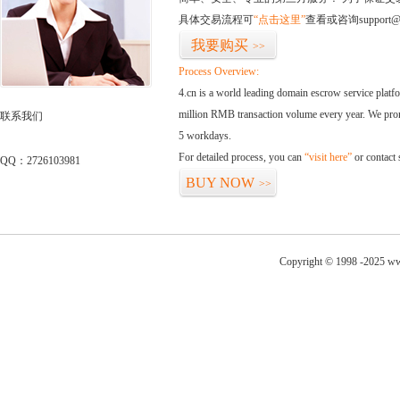
具体交易流程可
“点击这里”
查看或咨询support@
我要购买
>>
Process Overview:
4.cn is a world leading domain escrow service plat
million RMB transaction volume every year. We promi
联系我们
5 workdays.
For detailed process, you can
“visit here”
or contact
QQ：2726103981
BUY NOW
>>
Copyright © 1998 -2025 ww